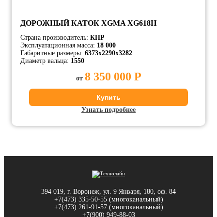
ДОРОЖНЫЙ КАТОК XGMA XG618H
Страна производитель:
КНР
Эксплуатационная масса:
18 000
Габаритные размеры:
6373x2290x3282
Диаметр вальца:
1550
8 350 000 Р
от
Купить
Узнать подробнее
394 019, г. Воронеж, ул. 9 Января, 180, оф. 84
+7(473) 335-50-55 (многоканальный)
+7(473) 261-91-57 (многоканальный)
+7(900) 949-88-03