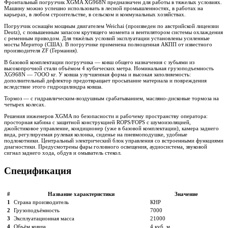
Фронтальный погрузчик XGMA XG968N предназначен для работы в тяжелых условиях.
Машину можно успешно использовать в лесной промышленностях, в работах на
карьерах, в любом строительстве, в сельском и коммунальных хозяйствах.
Погрузчик оснащён мощным двигателем Weichai (произведен по австрийской лицензии
Deutz), с повышенным запасом крутящего момента и вентилятором системы охлаждения
с ременным приводом. Для тяжёлых условий эксплуатации установлены усиленные
мосты Меритор (США). В погрузчике применена полноценная АКПП от известного
производителя ZF (Германия).
В базовой комплектации погрузчика — ковш общего назначения с зубьями из
высокопрочной стали объёмом 4 кубических метра. Номинальная грузоподъемность
XG968N — 7ООО кг. У ковша улучшенная форма и высокая заполняемость:
дополнительный дефлектор предотвращает просыпание материала и повреждения
вследствие этого гидроцилиндра ковша.
Тормоз — с гидравлическим-воздушным срабатыванием, масляно-дисковые тормоза на
четырех колесах.
Решения инженеров XGMA по безопасности и рабочему пространству оператора:
просторная кабина с защитной конструкцией ROPS/FOPS с шумоизоляцией,
джойстиковое управление, кондиционер (уже в базовой комплектации), камера заднего
вида, регулируемая рулевая колонка, сиденье на пневмоподушке, удобные
подлокотники. Центральный электрический блок управления со встроенными функциями
диагностики. Предусмотрены фары головного освещения, аудиосистема, звуковой
сигнал заднего хода, обдув и омыватель стекол.
Спецификация
#
Название характеристики
Значение
1
Страна производитель
КНР
2
Грузоподъёмность
7000
3
Эксплуатационная масса
21000
4
Объём ковша
4 куб. м