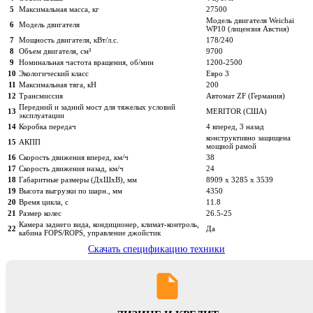
5
Максимальная масса, кг
27500
Модель двигателя Weichai
6
Модель двигателя
WP10 (лицензия Австия)
7
Мощность двигателя, кВт/л.с.
178/240
8
Объем двигателя, см³
9700
9
Номинальная частота вращения, об/мин
1200-2500
10
Экологический класс
Евро 3
11
Максимальная тяга, кН
200
12
Трансмиссия
Автомат ZF (Германия)
Передний и задний мост для тяжелых условий
13
MERITOR (США)
эксплуатации
14
Коробка передач
4 вперед, 3 назад
конструктивно защищена
15
АКПП
мощной рамой
16
Скорость движения вперед, км/ч
38
17
Скорость движения назад, км/ч
24
18
Габаритные размеры (ДхШхВ), мм
8909 x 3285 x 3539
19
Высота выгрузки по шарн., мм
4350
20
Время цикла, с
11.8
21
Размер колес
26.5-25
Камера заднего вида, кондиционер, климат-контроль,
22
Да
кабина FOPS/ROPS, управление джойстик
Скачать спецификацию техники